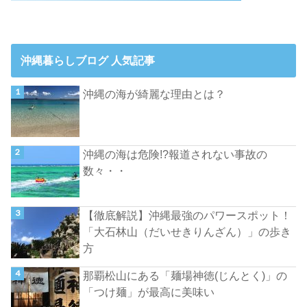
沖縄暮らしブログ 人気記事
沖縄の海が綺麗な理由とは？
沖縄の海は危険!?報道されない事故の
数々・・
【徹底解説】沖縄最強のパワースポット！
「大石林山（だいせきりんざん）」の歩き
方
那覇松山にある「麺場神徳(じんとく)」の
「つけ麺」が最高に美味い