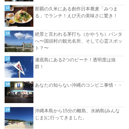
那覇の久米にある創作日本蕎麦「みつま
る」でランチ！えび天の美味さに驚き！
絶景と言われる茅打ち（かやうち）バンタ
へ〜国頭村の観光名所、そして心霊スポッ
ト？〜
瀬底島にある2つのビーチ！透明度は抜
群！
あなたの知らない沖縄のコンビニ事情・・
沖縄本島から15分の離島、水納島(みんな
じま)に行ってきました。