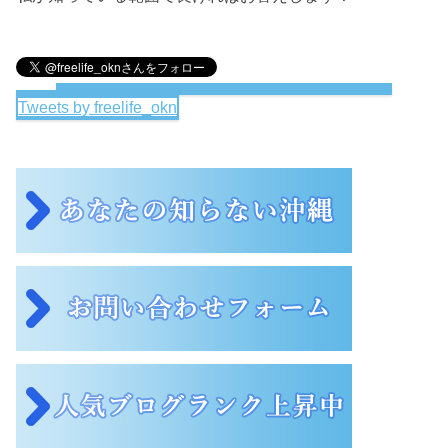
Tweets by freelife_okn