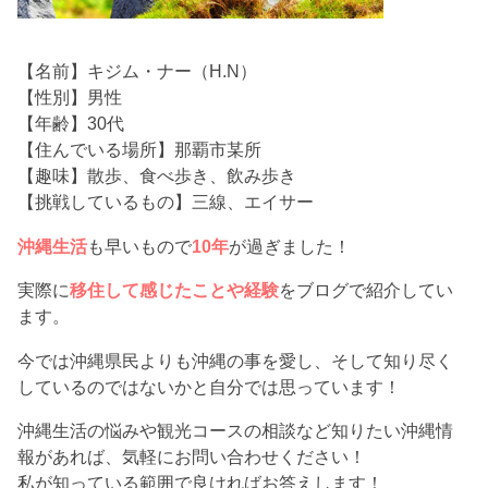
【名前】キジム・ナー（H.N）
【性別】男性
【年齢】30代
【住んでいる場所】那覇市某所
【趣味】散歩、食べ歩き、飲み歩き
【挑戦しているもの】三線、エイサー
沖縄生活
も早いもので
10年
が過ぎました！
実際に
移住して感じたことや経験
をブログで紹介してい
ます。
今では沖縄県民よりも沖縄の事を愛し、そして知り尽く
しているのではないかと自分では思っています！
沖縄生活の悩みや観光コースの相談など知りたい沖縄情
報があれば、気軽にお問い合わせください！
私が知っている範囲で良ければお答えします！