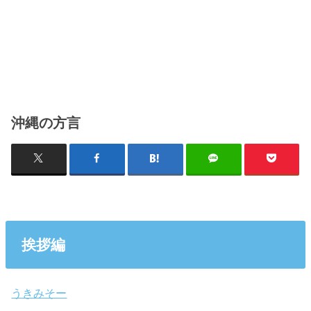
沖縄の方言
挨拶編
うきみそー