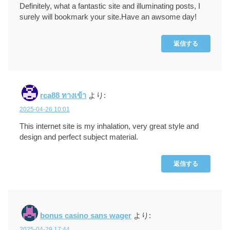
Definitely, what a fantastic site and illuminating posts, I
surely will bookmark your site.Have an awsome day!
返信する
rca88 ทางเข้า
より:
2025-04-26 10:01
This internet site is my inhalation, very great style and
design and perfect subject material.
返信する
bonus casino sans wager
より:
2025-04-29 17:44