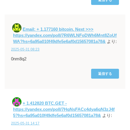
Email: + 1.177160 bitcoin. Next >>>
https://yandex.com/poll/7R6WLNFoDWh6Mnt8ZoUf
WA?hs=6a95a010f49dfe5e6af0d15657081a78&
より:
2025-05-31 08:23
0nm8q2
返信する
+ 1.412820 BTC.GET -
https://yandex.com/poll/7HqNsFACc4dya6qN3zJ4f
5?hs=6a95a010f49dfe5e6af0d15657081a78&
より:
2025-05-31 14:17