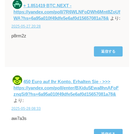
+ 1.851419 BTC.NEXT -
https://yandex.com/poll/7R6WLNFoDWh6Mnt8ZoUf
WA?hs=6a95a010f49dfe5e6af0d15657081a78&
より:
2025-05-27 20:28
p8rm2z
返信する
450 Euro auf Ihr Konto. Erhalten Sie - >>>
https://yandex.com/poll/enter/BXidu5Ewa8hnAFoF
znqSi9?hs=6a95a010f49dfe5e6af0d15657081a78&
より:
2025-05-28 08:33
aw7a3s
返信する