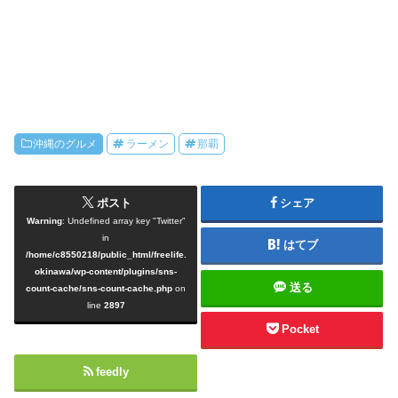
沖縄のグルメ
ラーメン
那覇
ポスト
シェア
Warning
: Undefined array key "Twitter"
in
はてブ
/home/c8550218/public_html/freelife.
okinawa/wp-content/plugins/sns-
送る
count-cache/sns-count-cache.php
on
line
2897
Pocket
feedly