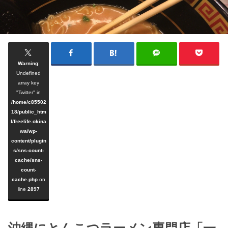
Warning
:
Undefined
array key
"Twitter" in
/home/c85502
18/public_htm
l/freelife.okina
wa/wp-
content/plugin
s/sns-count-
cache/sns-
count-
cache.php
on
line
2897