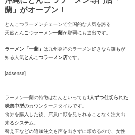
沖縄にとんこつラーメン専門店「一
蘭」がオープン！
とんこつラーメンチェーンで全国的な人気を誇る
天然とんこつラーメン
一蘭
が那覇にも進出です。
ラーメン「一蘭」
は九州発祥のラーメン好きなら誰もが
知る人気
とんこつラーメン店
です。
[adsense]
ラーメン一蘭の特徴はなんといっても
1人ずつ仕切られた
味集中型
のカウンタースタイルです。
食券を購入した後、店員に顔を見られることなく注文出
来るシステム。
替え玉などの追加注文も声を出さずに頼めるので、女性