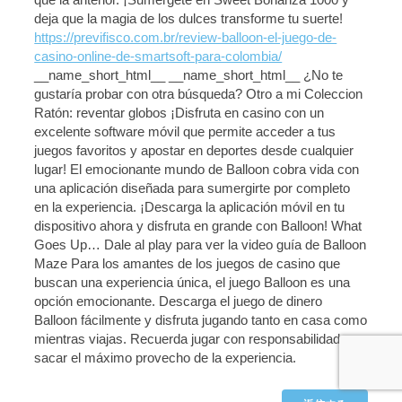
que la anterior. ¡Sumérgete en Sweet Bonanza 1000 y
deja que la magia de los dulces transforme tu suerte!
https://previfisco.com.br/review-balloon-el-juego-de-
casino-online-de-smartsoft-para-colombia/
__name_short_html__ __name_short_html__ ¿No te
gustaría probar con otra búsqueda? Otro a mi Coleccion
Ratón: reventar globos ¡Disfruta en casino con un
excelente software móvil que permite acceder a tus
juegos favoritos y apostar en deportes desde cualquier
lugar! El emocionante mundo de Balloon cobra vida con
una aplicación diseñada para sumergirte por completo
en la experiencia. ¡Descarga la aplicación móvil en tu
dispositivo ahora y disfruta en grande con Balloon! What
Goes Up… Dale al play para ver la video guía de Balloon
Maze Para los amantes de los juegos de casino que
buscan una experiencia única, el juego Balloon es una
opción emocionante. Descarga el juego de dinero
Balloon fácilmente y disfruta jugando tanto en casa como
mientras viajas. Recuerda jugar con responsabilidad y
sacar el máximo provecho de la experiencia.