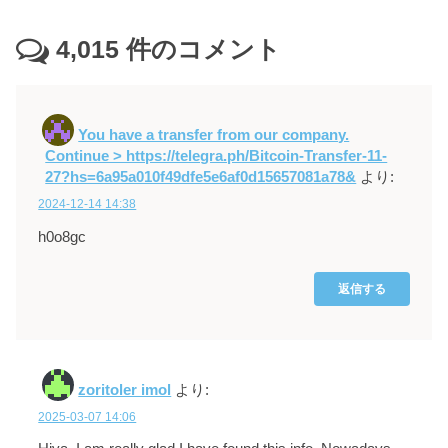
4,015
件のコメント
You have a transfer from our company.
Continue > https://telegra.ph/Bitcoin-Transfer-11-
27?hs=6a95a010f49dfe5e6af0d15657081a78&
より:
2024-12-14 14:38
h0o8gc
返信する
zoritoler imol
より:
2025-03-07 14:06