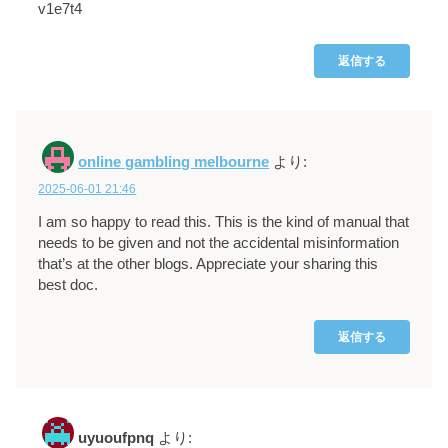
v1e7t4
返信する
online gambling melbourne
より:
2025-06-01 21:46
I am so happy to read this. This is the kind of manual that
needs to be given and not the accidental misinformation
that’s at the other blogs. Appreciate your sharing this
best doc.
返信する
uyuoufpnq
より: