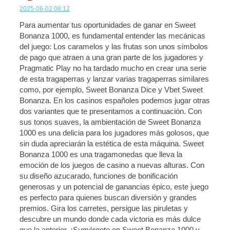
2025-06-02 08:12
Para aumentar tus oportunidades de ganar en Sweet
Bonanza 1000, es fundamental entender las mecánicas
del juego: Los caramelos y las frutas son unos símbolos
de pago que atraen a una gran parte de los jugadores y
Pragmatic Play no ha tardado mucho en crear una serie
de esta tragaperras y lanzar varias tragaperras similares
como, por ejemplo, Sweet Bonanza Dice y Vbet Sweet
Bonanza. En los casinos españoles podemos jugar otras
dos variantes que te presentamos a continuación. Con
sus tonos suaves, la ambientación de Sweet Bonanza
1000 es una delicia para los jugadores más golosos, que
sin duda apreciarán la estética de esta máquina. Sweet
Bonanza 1000 es una tragamonedas que lleva la
emoción de los juegos de casino a nuevas alturas. Con
su diseño azucarado, funciones de bonificación
generosas y un potencial de ganancias épico, este juego
es perfecto para quienes buscan diversión y grandes
premios. Gira los carretes, persigue las piruletas y
descubre un mundo donde cada victoria es más dulce