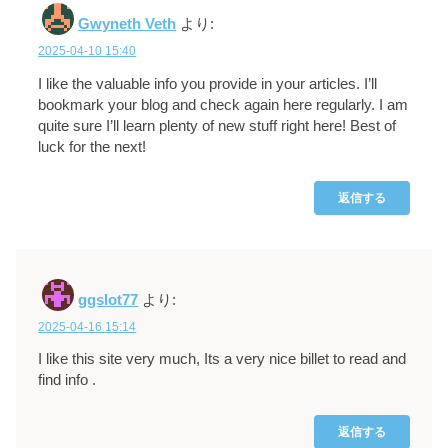
Gwyneth Veth
より:
2025-04-10 15:40
I like the valuable info you provide in your articles. I’ll
bookmark your blog and check again here regularly. I am
quite sure I’ll learn plenty of new stuff right here! Best of
luck for the next!
返信する
ggslot77
より:
2025-04-16 15:14
I like this site very much, Its a very nice billet to read and
find info .
返信する