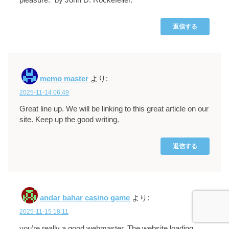
pleasure.” by John D. Rockefeller.
返信する
memo master
より:
2025-11-14 06:49
Great line up. We will be linking to this great article on our
site. Keep up the good writing.
返信する
andar bahar casino game
より:
2025-11-15 18:11
you’re really a good webmaster. The website loading