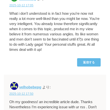
2025-10-12 17:05
What i don’t understood is in fact how you’re now not
really a lot more well-liked than you might be now. You’re
very intelligent. You already know therefore significantly
when it comes to this topic, produced me in my view
believe it from numerous various angles. Its like women
and men don’t seem to be fascinated until it?¦s one thing
to do with Lady gaga! Your personal stuffs great. At all
times deal with it up!
返信する
velhobebepg
より:
2025-10-12 17:50
Oh my goodness! an incredible article dude. Thanks
Nevertheless I’m experiencing issue with ur rss . Don’t