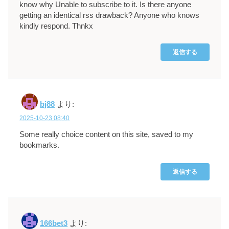
know why Unable to subscribe to it. Is there anyone
getting an identical rss drawback? Anyone who knows
kindly respond. Thnkx
返信する
bj88
より:
2025-10-23 08:40
Some really choice content on this site, saved to my
bookmarks.
返信する
166bet3
より: