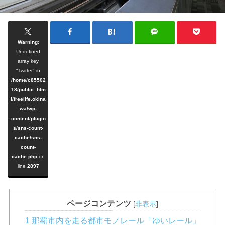
Warning
:
Undefined
array key
"Twitter" in
/home/c85502
18/public_htm
l/freelife.okina
wa/wp-
content/plugin
s/sns-count-
cache/sns-
count-
cache.php
on
line
2897
ページコンテンツ
[
非表示
]
1 那覇市内を走る都市モノレール「ゆいレール」