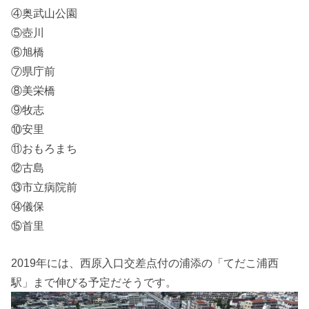
④奥武山公園
⑤壺川
⑥旭橋
⑦県庁前
⑧美栄橋
⑨牧志
⑩安里
⑪おもろまち
⑫古島
⑬市立病院前
⑭儀保
⑮首里
2019年には、西原入口交差点付の浦添の「てだこ浦西
駅」まで伸びる予定だそうです。