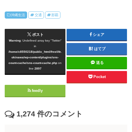
沖縄生活
交通
那覇
ポスト
シェア
Warning
: Undefined array key "Twitter"
in
はてブ
/home/c8550218/public_html/freelife.
okinawa/wp-content/plugins/sns-
送る
count-cache/sns-count-cache.php
on
line
2897
Pocket
feedly
1,274
件のコメント