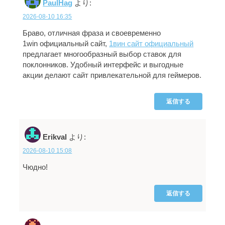
PaulHag
より:
2026-08-10 16:35
Браво, отличная фраза и своевременно
1win официальный сайт,
1вин сайт официальный
предлагает многообразный выбор ставок для
поклонников. Удобный интерфейс и выгодные
акции делают сайт привлекательной для геймеров.
返信する
Erikval
より:
2026-08-10 15:08
Чюдно!
返信する