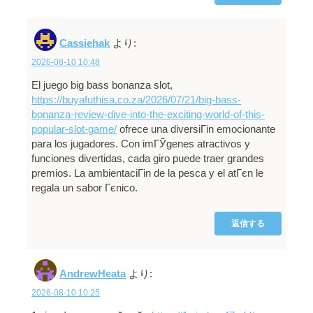
Cassiehak
より:
2026-08-10 10:48
El juego big bass bonanza slot,
https://buyafuthisa.co.za/2026/07/21/big-bass-
bonanza-review-dive-into-the-exciting-world-of-this-
popular-slot-game/
ofrece una diversiГіn emocionante
para los jugadores. Con imГЎgenes atractivos y
funciones divertidas, cada giro puede traer grandes
premios. La ambientaciГіn de la pesca y el atГєn le
regala un sabor Гєnico.
返信する
AndrewHeata
より:
2026-08-10 10:25