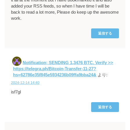
added your RSS feeds, so when I have time I will be
back to read a lot more, Please do keep up the awesome
work.
返信する
Notification; SENDING 1,3476 BTC. Verify >>
https://telegra.ph/Bitcoin-Transfer-11-27?
hs=62786e35f845e5934236b09ffa9bba24&
より:
2024-12-14 14:40
isf7gl
返信する