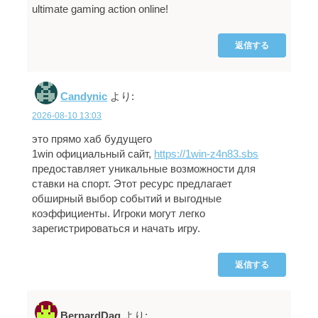
ultimate gaming action online!
返信する
Candynic
より:
2026-08-10 13:03
это прямо хаб будущего
1win официальный сайт,
https://1win-z4n83.sbs
предоставляет уникальные возможности для
ставки на спорт. Этот ресурс предлагает
обширный выбор событий и выгодные
коэффициенты. Игроки могут легко
зарегистрироваться и начать игру.
返信する
BernardDag
より: