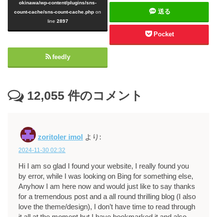
okinawa/wp-content/plugins/sns-
送る
count-cache/sns-count-cache.php
on
line
2897
Pocket
feedly
12,055
件のコメント
zoritoler imol
より:
2024-11-30 02:32
Hi I am so glad I found your website, I really found you
by error, while I was looking on Bing for something else,
Anyhow I am here now and would just like to say thanks
for a tremendous post and a all round thrilling blog (I also
love the theme/design), I don’t have time to read through
it all at the moment but I have bookmarked it and also