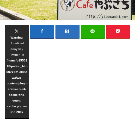
Warning
:
Undefined
array key
"Twitter" in
/home/c85502
18/public_htm
l/freelife.okina
wa/wp-
content/plugin
s/sns-count-
cache/sns-
count-
cache.php
on
line
2897