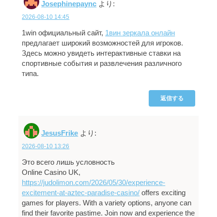
Josephinepaync
より:
2026-08-10 14:45
1win официальный сайт,
1вин зеркала онлайн
предлагает широкий возможностей для игроков.
Здесь можно увидеть интерактивные ставки на
спортивные события и развлечения различного
типа.
返信する
JesusFrike
より:
2026-08-10 13:26
Это всего лишь условность
Online Casino UK,
https://judolimon.com/2026/05/30/experience-
excitement-at-aztec-paradise-casino/
offers exciting
games for players. With a variety options, anyone can
find their favorite pastime. Join now and experience the