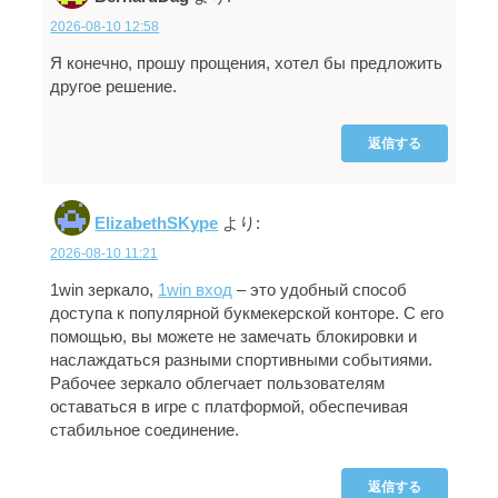
2026-08-10 12:58
Я конечно, прошу прощения, хотел бы предложить
другое решение.
返信する
ElizabethSKype
より:
2026-08-10 11:21
1win зеркало,
1win вход
– это удобный способ
доступа к популярной букмекерской конторе. С его
помощью, вы можете не замечать блокировки и
наслаждаться разными спортивными событиями.
Рабочее зеркало облегчает пользователям
оставаться в игре с платформой, обеспечивая
стабильное соединение.
返信する