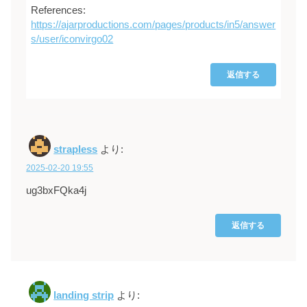
References:
https://ajarproductions.com/pages/products/in5/answer
s/user/iconvirgo02
返信する
strapless
より:
2025-02-20 19:55
ug3bxFQka4j
返信する
landing strip
より: