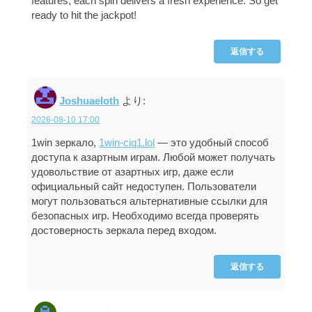
features, each spin delivers a fresh experience. So get
ready to hit the jackpot!
返信する
Joshuaeloth
より:
2026-08-10 17:00
1win зеркало,
1win-ciq1.lol
— это удобный способ
доступа к азартным играм. Любой может получать
удовольствие от азартных игр, даже если
официальный сайт недоступен. Пользователи
могут пользоваться альтернативные ссылки для
безопасных игр. Необходимо всегда проверять
достоверность зеркала перед входом.
返信する