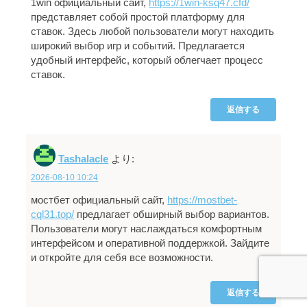
1win официальный сайт,
https://1win-ksq47.cfd/
представляет собой простой платформу для
ставок. Здесь любой пользователи могут находить
широкий выбор игр и событий. Предлагается
удобный интерфейс, который облегчает процесс
ставок.
返信する
Tashalacle
より:
2026-08-10 10:24
мостбет официальный сайт,
https://mostbet-
cql31.top/
предлагает обширный выбор вариантов.
Пользователи могут наслаждаться комфортным
интерфейсом и оперативной поддержкой. Зайдите
и откройте для себя все возможности.
返信する