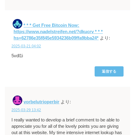
* * * Get Free Bitcoin Now:
https://www.nadelstreifen.net/?dkucrv * * *
hs=62786e35f845e5934236b09ffa9bba24*
より:
2025-03-21 04:02
5vdl1i
返信する
vorbelutrioperbir
より:
2025-03-29 13:42
I really wanted to develop a brief comment to be able to
appreciate you for all of the lovely points you are giving
out at this website. My time intensive internet lookup has