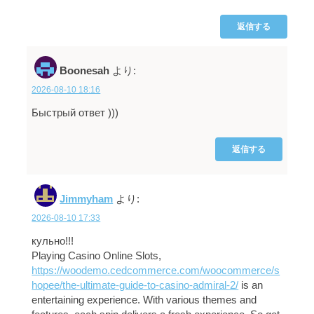
返信する
Boonesah
より:
2026-08-10 18:16
Быстрый ответ )))
返信する
Jimmyham
より:
2026-08-10 17:33
кульно!!!
Playing Casino Online Slots,
https://woodemo.cedcommerce.com/woocommerce/s
hopee/the-ultimate-guide-to-casino-admiral-2/
is an
entertaining experience. With various themes and