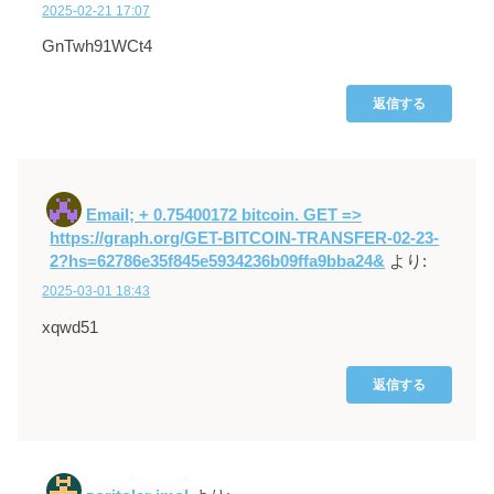
2025-02-21 17:07
GnTwh91WCt4
返信する
Email; + 0.75400172 bitcoin. GET =>
https://graph.org/GET-BITCOIN-TRANSFER-02-23-
2?hs=62786e35f845e5934236b09ffa9bba24&
より:
2025-03-01 18:43
xqwd51
返信する