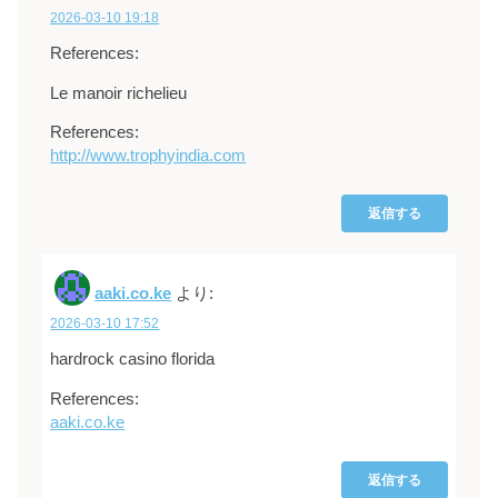
2026-03-10 19:18
References:
Le manoir richelieu
References:
http://www.trophyindia.com
返信する
aaki.co.ke
より:
2026-03-10 17:52
hardrock casino florida
References:
aaki.co.ke
返信する