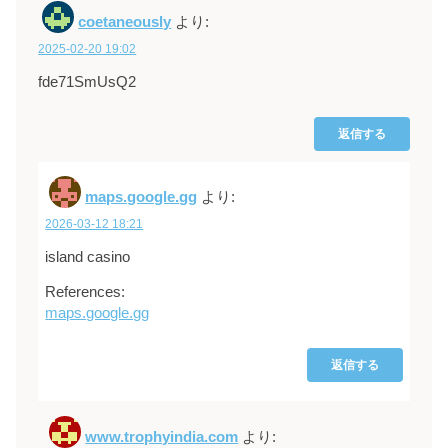
coetaneously
より:
2025-02-20 19:02
fde71SmUsQ2
返信する
maps.google.gg
より:
2026-03-12 18:21
island casino
References:
maps.google.gg
返信する
www.trophyindia.com
より: