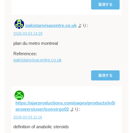
返信する
pakistanvisacentre.co.uk
より:
2026-03-03 14:29
plan du metro montreal
References:
pakistanvisacentre.co.uk
返信する
https://ajarproductions.com/pages/products/in5/
answers/user/iconvirgo02
より:
2026-03-03 11:16
definition of anabolic steroids