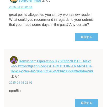
zoritoler imol
より:
2025-03-08 06:46
great points altogether, you simply won a new reader.
What could you recommend in regards to your submit
that you made some days in the past? Any certain?
返信する
Reminder: Operation 0,75832270 BTC. Next
=>> https://graph.org/GET-BITCOIN-TRANSFER-
02-23-2?hs=62786e35f845e5934236b09ffa9bba24&
より:
2025-03-08 21:01
npm6in
返信する