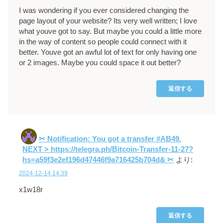
I was wondering if you ever considered changing the
page layout of your website? Its very well written; I love
what youve got to say. But maybe you could a little more
in the way of content so people could connect with it
better. Youve got an awful lot of text for only having one
or 2 images. Maybe you could space it out better?
返信する
✂ Notification: You got a transfer #AB49.
NEXT > https://telegra.ph/Bitcoin-Transfer-11-27?
hs=a59f3e2ef196d47446f9a716425b704d& ✂
より:
2024-12-14 14:39
x1w18r
返信する