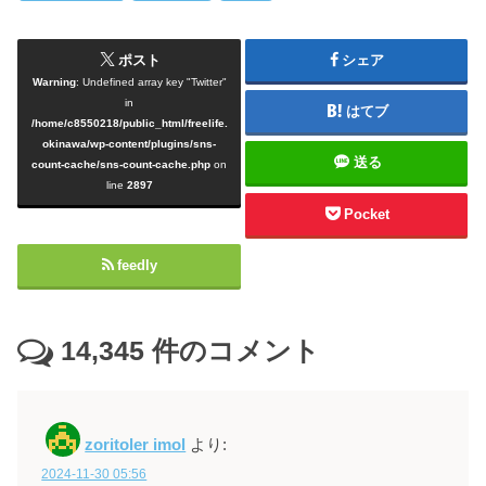
ポスト
シェア
Warning
: Undefined array key "Twitter"
in
はてブ
/home/c8550218/public_html/freelife.
okinawa/wp-content/plugins/sns-
送る
count-cache/sns-count-cache.php
on
line
2897
Pocket
feedly
14,345
件のコメント
zoritoler imol
より:
2024-11-30 05:56