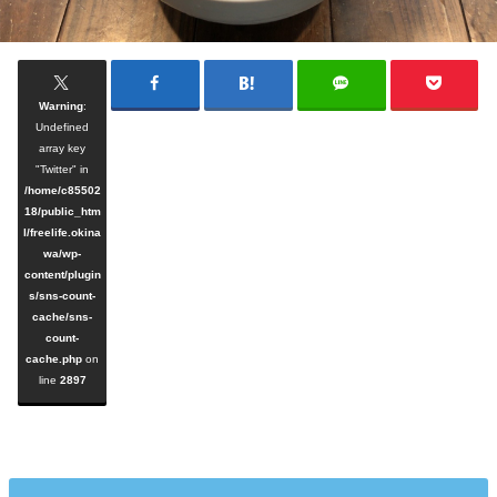
Warning
:
Undefined
array key
"Twitter" in
/home/c85502
18/public_htm
l/freelife.okina
wa/wp-
content/plugin
s/sns-count-
cache/sns-
count-
cache.php
on
line
2897