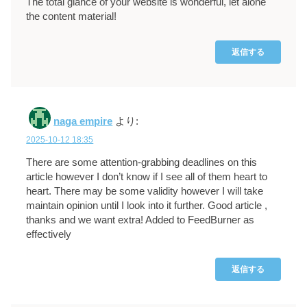
The total glance of your website is wonderful, let alone
the content material!
返信する
naga empire
より:
2025-10-12 18:35
There are some attention-grabbing deadlines on this
article however I don’t know if I see all of them heart to
heart. There may be some validity however I will take
maintain opinion until I look into it further. Good article ,
thanks and we want extra! Added to FeedBurner as
effectively
返信する