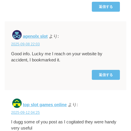
返信する
agenolx slot
より:
2025-09-08 22:03
Good info. Lucky me I reach on your website by
accident, I bookmarked it.
返信する
top slot games online
より:
2025-09-12 04:25
I dugg some of you post as I cogitated they were handy
very useful