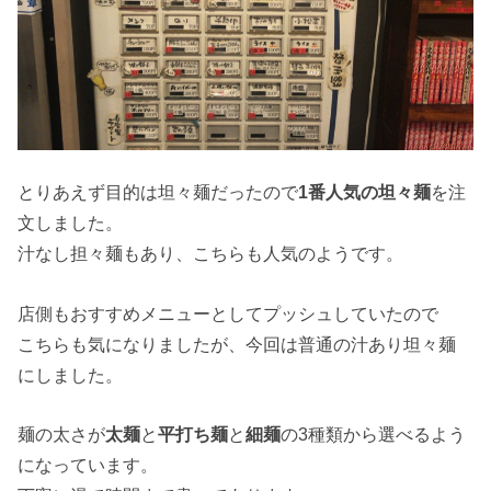
とりあえず目的は坦々麺だったので
1番人気の坦々麺
を注
文しました。
汁なし担々麺もあり、こちらも人気のようです。
店側もおすすめメニューとしてプッシュしていたので
こちらも気になりましたが、今回は普通の汁あり坦々麺
にしました。
麺の太さが
太麺
と
平打ち麺
と
細麺
の3種類から選べるよう
になっています。