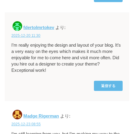
fdertolmrtokev
より:
2025-12-20 11:30
I’m really enjoying the design and layout of your blog. It’s
a very easy on the eyes which makes it much more
enjoyable for me to come here and visit more often. Did
you hire out a designer to create your theme?
Exceptional work!
返信する
Madge Rigerman
より:
2025-12-23 08:55
I’m still learning from you, but I’m making my way to the