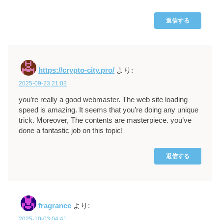
返信する
https://crypto-city.pro/
より:
2025-09-23 21:03
you’re really a good webmaster. The web site loading
speed is amazing. It seems that you’re doing any unique
trick. Moreover, The contents are masterpiece. you’ve
done a fantastic job on this topic!
返信する
fragrance
より:
2025-10-03 04:41