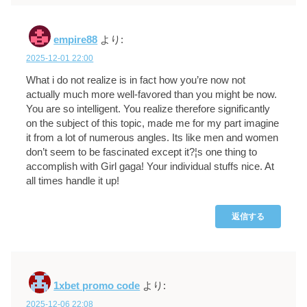
empire88
より:
2025-12-01 22:00
What i do not realize is in fact how you’re now not
actually much more well-favored than you might be now.
You are so intelligent. You realize therefore significantly
on the subject of this topic, made me for my part imagine
it from a lot of numerous angles. Its like men and women
don’t seem to be fascinated except it?¦s one thing to
accomplish with Girl gaga! Your individual stuffs nice. At
all times handle it up!
返信する
1xbet promo code
より:
2025-12-06 22:08