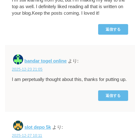
top as well. I definitely liked reading all that is written on
your blog.Keep the posts coming. I loved it!
返信する
bandar togel online
より:
2025-12-23 21:05
I am perpetually thought about this, thanks for putting up.
返信する
slot depo 5k
より:
2025-12-27 10:11