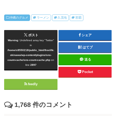
沖縄のグルメ
ラーメン
久茂地
那覇
ポスト
シェア
Warning
: Undefined array key "Twitter"
in
はてブ
/home/c8550218/public_html/freelife.
okinawa/wp-content/plugins/sns-
送る
count-cache/sns-count-cache.php
on
line
2897
Pocket
feedly
1,768
件のコメント