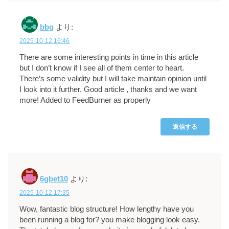
bbg
より:
2025-10-12 16:46
There are some interesting points in time in this article
but I don’t know if I see all of them center to heart.
There’s some validity but I will take maintain opinion until
I look into it further. Good article , thanks and we want
more! Added to FeedBurner as properly
返信する
6gbet10
より:
2025-10-12 17:35
Wow, fantastic blog structure! How lengthy have you
been running a blog for? you make blogging look easy.