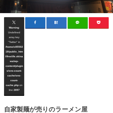
Warning
:
Undefined
array key
"Twitter" in
/home/c85502
18/public_htm
l/freelife.okina
wa/wp-
content/plugin
s/sns-count-
cache/sns-
count-
cache.php
on
line
2897
自家製麺が売りのラーメン屋