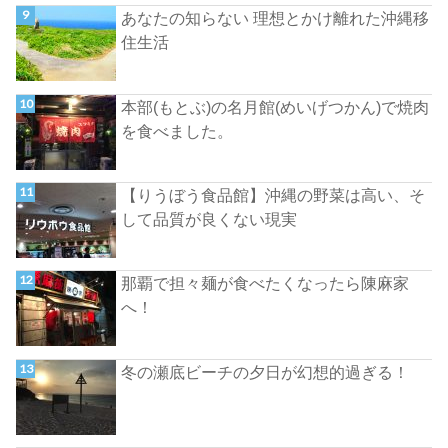
あなたの知らない 理想とかけ離れた沖縄移
住生活
本部(もとぶ)の名月館(めいげつかん)で焼肉
を食べました。
【りうぼう食品館】沖縄の野菜は高い、そ
して品質が良くない現実
那覇で担々麺が食べたくなったら陳麻家
へ！
冬の瀬底ビーチの夕日が幻想的過ぎる！