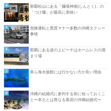
那覇松山にある「麺場神徳(じんとく)」の
「つけ麺」が最高に美味い
危険運転と悪質マナー多数の沖縄タクシー
事情
那覇にある波の上ビーチはホームレスの溜
まり場
美ら海水族館には行かない方が良い理由
沖縄の結婚式に参列する前に知っておくこ
と〜本土とは異なる風習の沖縄結婚式〜