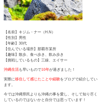
【名前】キジム・ナー（H.N）
【性別】男性
【年齢】30代
【住んでいる場所】那覇市某所
【趣味】散歩、食べ歩き、飲み歩き
【挑戦しているもの】三線、エイサー
沖縄生活
も早いもので
10年
が過ぎました！
実際に
移住して感じたことや経験
をブログで紹介してい
ます。
今では沖縄県民よりも沖縄の事を愛し、そして知り尽く
しているのではないかと自分では思っています！