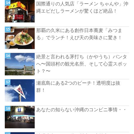
国際通りの人気店「ラーメン ちゃんや」沖
縄エビだしラーメンが驚くほど絶品！
那覇の久米にある創作日本蕎麦「みつま
る」でランチ！えび天の美味さに驚き！
絶景と言われる茅打ち（かやうち）バンタ
へ〜国頭村の観光名所、そして心霊スポッ
ト？〜
瀬底島にある2つのビーチ！透明度は抜
群！
あなたの知らない沖縄のコンビニ事情・・