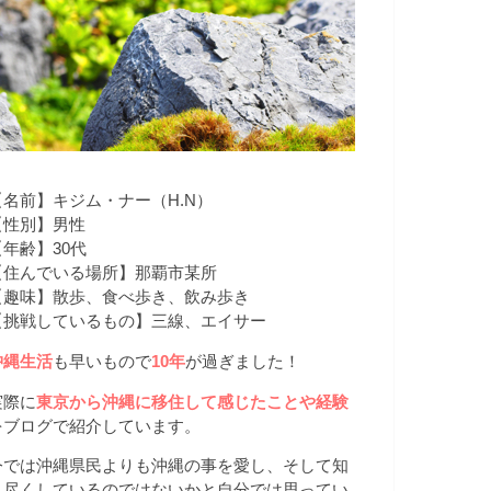
【名前】キジム・ナー（H.N）
【性別】男性
【年齢】30代
【住んでいる場所】那覇市某所
【趣味】散歩、食べ歩き、飲み歩き
【挑戦しているもの】三線、エイサー
沖縄生活
も早いもので
10年
が過ぎました！
実際に
東京から沖縄に移住して感じたことや経験
をブログで紹介しています。
今では沖縄県民よりも沖縄の事を愛し、そして知
り尽くしているのではないかと自分では思ってい