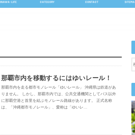
INAWA-LIFE
CATEGORY
CONTACT
SITEMA
沖縄の現実
沖縄生活
沖縄観光
沖縄のグルメ
沖縄の海
沖縄コラム
那覇市内を移動するにはゆいレール！
那覇市内を走る都市モノレール「ゆいレール」 沖縄県は鉄道があ
りません。 しかし、那覇市内では、公共交通機関としてバス以外
に那覇空港と首里を結ぶモノレール路線があります。 正式名称
は、「沖縄都市モノレール」、愛称は「ゆいレ…