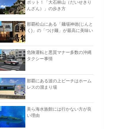
ポット！「大石林山（だいせきり
んざん）」の歩き方
那覇松山にある「麺場神徳(じんと
く)」の「つけ麺」が最高に美味い
危険運転と悪質マナー多数の沖縄
タクシー事情
那覇にある波の上ビーチはホーム
レスの溜まり場
美ら海水族館には行かない方が良
い理由