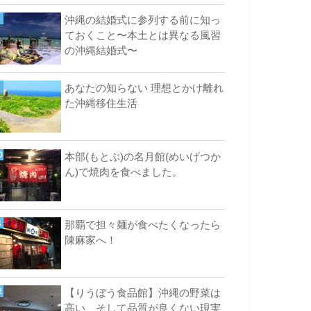
沖縄の結婚式に参列する前に知っ
ておくこと〜本土とは異なる風習
の沖縄結婚式〜
あなたの知らない 理想とかけ離れ
た沖縄移住生活
本部(もとぶ)の名月館(めいげつか
ん)で焼肉を食べました。
那覇で担々麺が食べたくなったら
陳麻家へ！
【りうぼう食品館】沖縄の野菜は
高い、そして品質が良くない現実