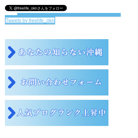
Tweets by freelife_okn