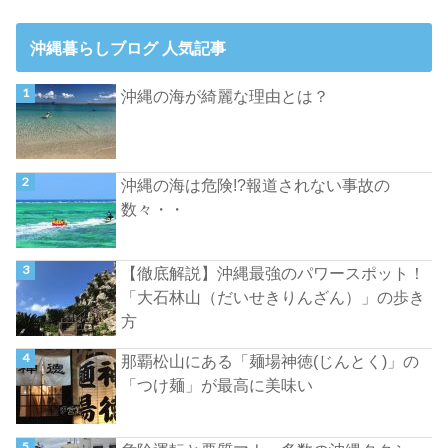
沖縄暮らしブログ 人気記事
沖縄の海が綺麗な理由とは？
沖縄の海は危険!?報道されない事故の
数々・・
【徹底解説】沖縄最強のパワースポット！
「大石林山（だいせきりんざん）」の歩き
方
那覇松山にある「麺場神徳(じんとく)」の
「つけ麺」が最高に美味い