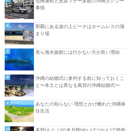
危険運転と悪質マナー多数の沖縄タクシー
事情
那覇にある波の上ビーチはホームレスの溜
まり場
美ら海水族館には行かない方が良い理由
沖縄の結婚式に参列する前に知っておくこ
と〜本土とは異なる風習の沖縄結婚式〜
あなたの知らない 理想とかけ離れた沖縄移
住生活
本部(もとぶ)の名月館(めいげつかん)で焼肉