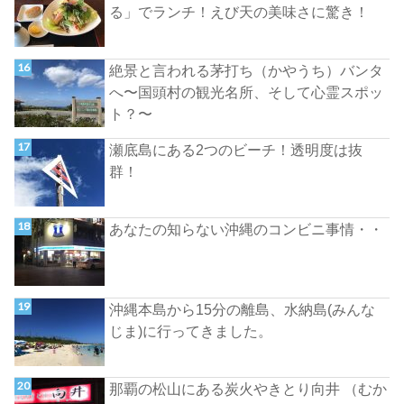
る」でランチ！えび天の美味さに驚き！
絶景と言われる茅打ち（かやうち）バンタ
へ〜国頭村の観光名所、そして心霊スポッ
ト？〜
瀬底島にある2つのビーチ！透明度は抜
群！
あなたの知らない沖縄のコンビニ事情・・
沖縄本島から15分の離島、水納島(みんな
じま)に行ってきました。
那覇の松山にある炭火やきとり向井 （むか