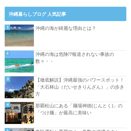
沖縄暮らしブログ 人気記事
沖縄の海が綺麗な理由とは？
沖縄の海は危険!?報道されない事故の
数々・・
【徹底解説】沖縄最強のパワースポット！
「大石林山（だいせきりんざん）」の歩き
方
那覇松山にある「麺場神徳(じんとく)」の
「つけ麺」が最高に美味い