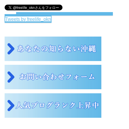
Tweets by freelife_okn