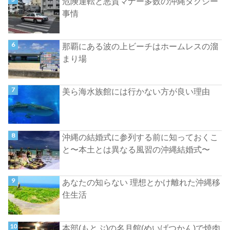
危険運転と悪質マナー多数の沖縄タクシー
事情
那覇にある波の上ビーチはホームレスの溜
まり場
美ら海水族館には行かない方が良い理由
沖縄の結婚式に参列する前に知っておくこ
と〜本土とは異なる風習の沖縄結婚式〜
あなたの知らない 理想とかけ離れた沖縄移
住生活
本部(もとぶ)の名月館(めいげつかん)で焼肉