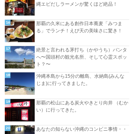
縄エビだしラーメンが驚くほど絶品！
那覇の久米にある創作日本蕎麦「みつま
る」でランチ！えび天の美味さに驚き！
絶景と言われる茅打ち（かやうち）バンタ
へ〜国頭村の観光名所、そして心霊スポッ
ト？〜
沖縄本島から15分の離島、水納島(みんな
じま)に行ってきました。
那覇の松山にある炭火やきとり向井 （むか
い）に行ってきた。
あなたの知らない沖縄のコンビニ事情・・